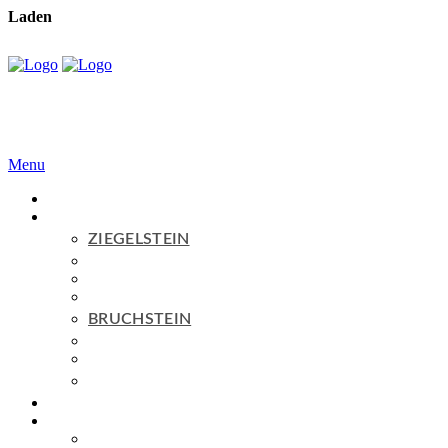
Laden
Menu
Home
Produkte
ZIEGELSTEIN
Serie
BASIC
Serie
PURE
Serie
AGED
BRUCHSTEIN
Serie
BASIC
Serie
AGED
ZUM SHOP
Topseller
Service
FAQ