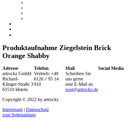
PREISE
MUSTERBESTELLUNG
DOWNLOADS
NETZWERK
Blog
Kontakt
Produktaufnahme Ziegelstein Brick
Orange Shabby
Adresse
Telefon
Mail
Social Media
artrockz GmbH
Vertrieb: +49
Schreiben Sie
Richard-
6126 // 95 14
uns gerne
Klinger-Straße 3
910
eine E-Mail an
65510 Idstein
post@artrockz.de
Copyright © 2022 by artrockz
Impressum
|
Datenschutz
zum Seitenanfang