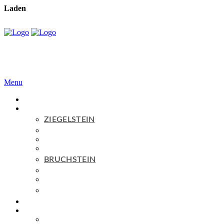
Laden
Menu
Home
Produkte
ZIEGELSTEIN
Serie
BASIC
Serie
PURE
Serie
AGED
BRUCHSTEIN
Serie
BASIC
Serie
AGED
ZUM SHOP
Topseller
Service
FAQ