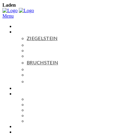
Laden
Menu
Home
Produkte
ZIEGELSTEIN
Serie
BASIC
Serie
PURE
Serie
AGED
BRUCHSTEIN
Serie
BASIC
Serie
AGED
ZUM SHOP
Topseller
Service
FAQ
PREISE
MUSTERBESTELLUNG
DOWNLOADS
NETZWERK
Blog
Kontakt