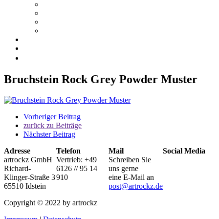
PREISE
MUSTERBESTELLUNG
DOWNLOADS
NETZWERK
Blog
Kontakt
Bruchstein Rock Grey Powder Muster
Vorheriger Beitrag
zurück zu Beiträge
Nächster Beitrag
Adresse
Telefon
Mail
Social Media
artrockz GmbH
Vertrieb: +49
Schreiben Sie
Richard-
6126 // 95 14
uns gerne
Klinger-Straße 3
910
eine E-Mail an
65510 Idstein
post@artrockz.de
Copyright © 2022 by artrockz