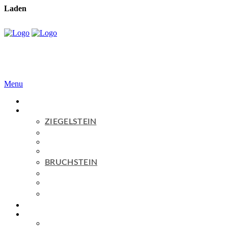
Laden
Menu
Home
Produkte
ZIEGELSTEIN
Serie
BASIC
Serie
PURE
Serie
AGED
BRUCHSTEIN
Serie
BASIC
Serie
AGED
ZUM SHOP
Topseller
Service
FAQ