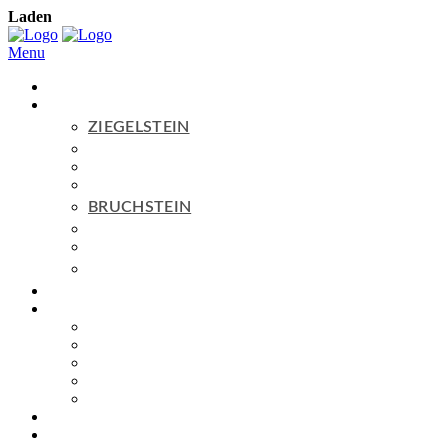
Laden
Menu
Home
Produkte
ZIEGELSTEIN
Serie
BASIC
Serie
PURE
Serie
AGED
BRUCHSTEIN
Serie
BASIC
Serie
AGED
ZUM SHOP
Topseller
Service
FAQ
PREISE
MUSTERBESTELLUNG
DOWNLOADS
NETZWERK
Blog
Kontakt